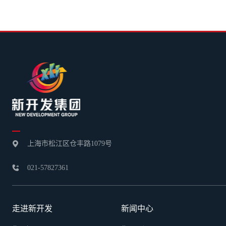
上海市松江区仓丰路1079号

021-57827361

走进新开发
新闻中心