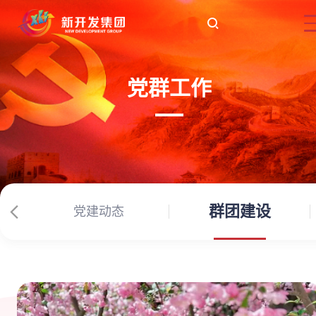

党群工作
群团建设
党建动态