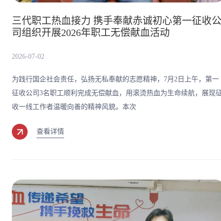
三代职工热血接力 携手奉献赤诚初心第一征收
司组织开展2026年职工无偿献血活动
2026-07-02
为践行国企社会责任，弘扬无私奉献的志愿精神，7月2日上午，第一
征收公司3名职工顺利完成无偿献血，用滚烫热血为生命续航，展现
收一线工作者温暖向善的精神风貌。本次
查看详情