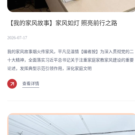
【我的家风故事】家风如灯 照亮前行之路
2026-07-17
我的家风故事烟火传家风，平凡见温情【编者按】为深入贯彻党的二
十大精神，全面落实习近平总书记关于注重家庭家教家风建设的重要
论述，发挥典型示范引领作用，深化家庭文明
查看详情