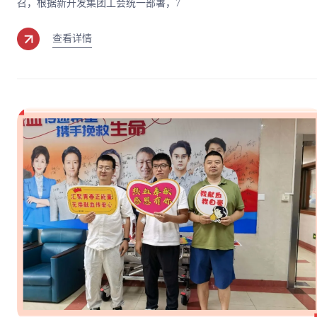
召，根据新开发集团工会统一部署，7
查看详情