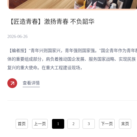
【匠造青春】激扬青春 不负韶华
2026-06-26
【编者按】“青年兴则国家兴，青年强则国家强。”国企青年作为青年
体的重要组成部分，肩负着推动国企发展、服务国家战略、实现民族
复兴的重大使命。在重大工程建设现场，
查看详情
首页
上一页
1
2
3
下一页
末页