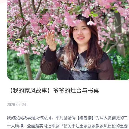
【我的家风故事】爷爷的灶台与书桌
2026-07-24
我的家风故事烟火传家风，平凡见温情【编者按】为深入贯彻党的二
十大精神，全面落实习近平总书记关于注重家庭家教家风建设的重要