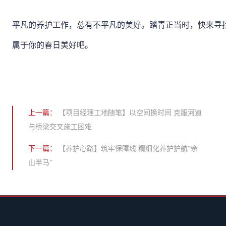
平凡的养护工作，总有不平凡的美好。踏青正当时，快来寻
属于你的春日美好吧。
上一篇：
【项目经理工地随笔】以空间换时间 克服河道
与桥梁交叉施工困难
下一篇：
【养护心路】筑牢保障线 精细化养护护航“佘
山半马”