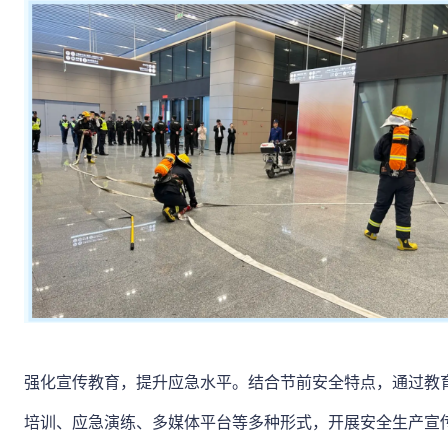
强化宣传教育，提升应急水平。结合节前安全特点，通过教
培训、应急演练、多媒体平台等多种形式，开展安全生产宣