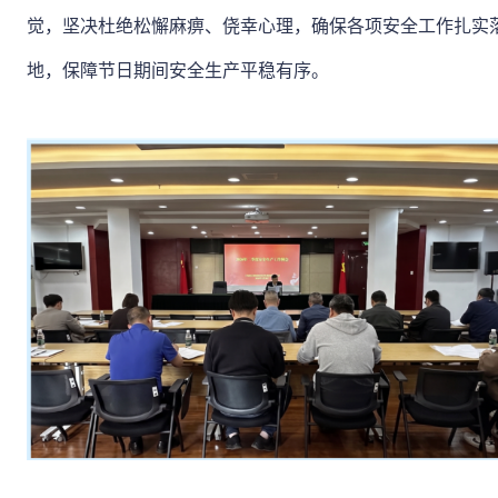
觉，坚决杜绝松懈麻痹、侥幸心理，确保各项安全工作扎实
地，保障节日期间安全生产平稳有序。