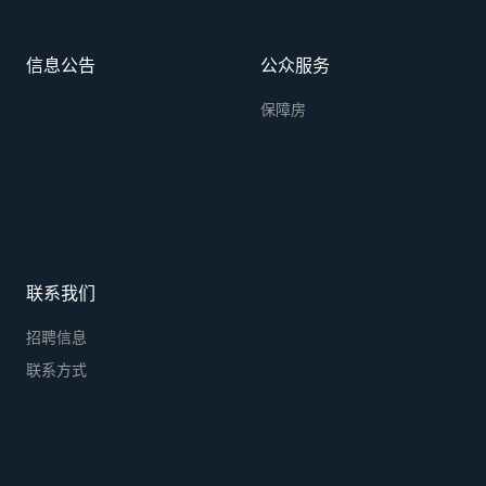
信息公告
公众服务
保障房
联系我们
招聘信息
联系方式