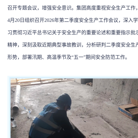
召开专题会议，增强安全意识。集团高度重视安全生产工作
4月20日组织召开2026年第二季度安全生产工作会议，深入学
习贯彻习近平总书记关于安全生产的重要论述和重要指示批
精神，深刻汲取近期典型事故教训，分析研判二季度安全生
形势，部署汛期、高温季节及“五一”期间安全防范工作。