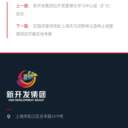
上一篇：
新开发集团召开党委理论学习中心组（扩大）
会议
下一篇：
区国资委领导赴上海天马郊野单元造林土地整
理项目开展实地考察
上海市松江区仓丰路1079号
