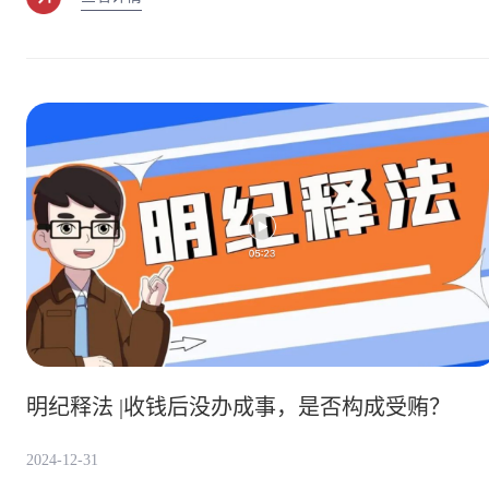
明纪释法 |收钱后没办成事，是否构成受贿？
2024-12-31