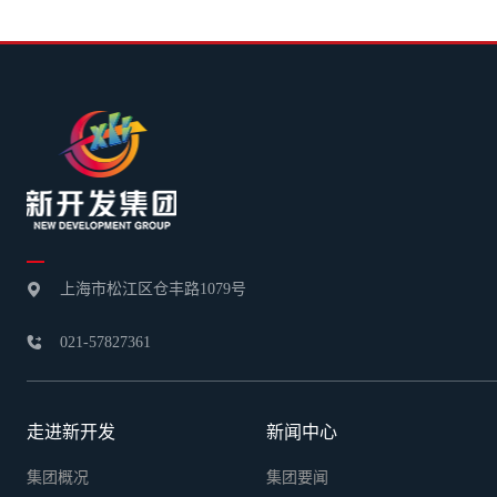
上海市松江区仓丰路1079号

021-57827361

走进新开发
新闻中心
集团概况
集团要闻