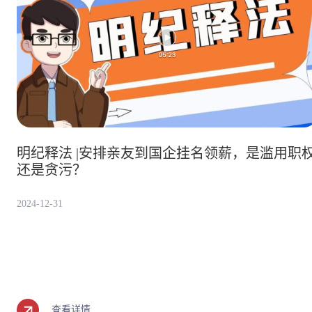
明纪释法 |安排亲友到国企挂名领薪，是滥用职
还是贪污？
2024-12-31
查看详情