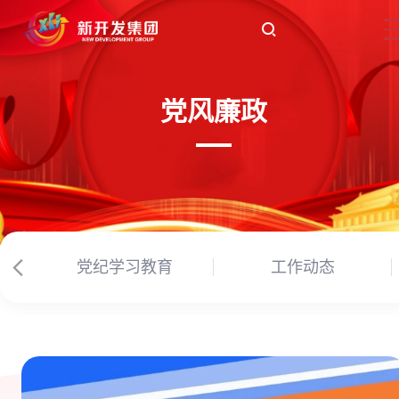

党风廉政
党纪学习教育
工作动态