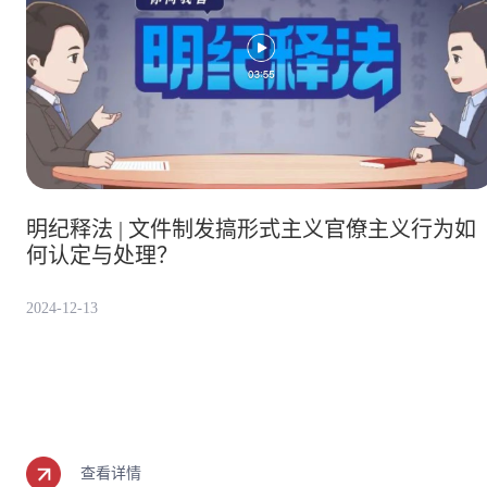
明纪释法 | 文件制发搞形式主义官僚主义行为如
何认定与处理？
2024-12-13
查看详情