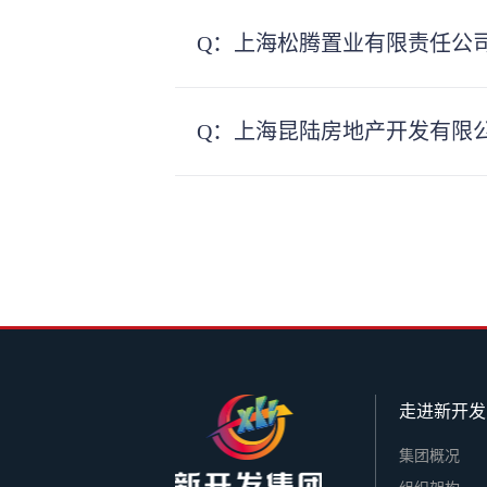
Q：上海松腾置业有限责任公
Q：上海昆陆房地产开发有限
走进新开发
集团概况