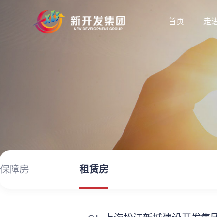
首页
走
保障房
租赁房