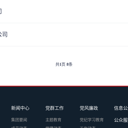
司
公司
共
1
页
8
条
新闻中心
党群工作
党风廉政
信息公
集团要闻
主题教育
党纪学习教育
公众服