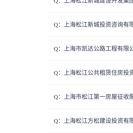
Q：上海松江新城建设开发集
Q：上海松江新城投资咨询有
Q：上海市凯达公路工程有限
Q：上海松江公共租赁住房投
Q：上海市松江第一房屋征收
Q：上海松江方松建设投资有