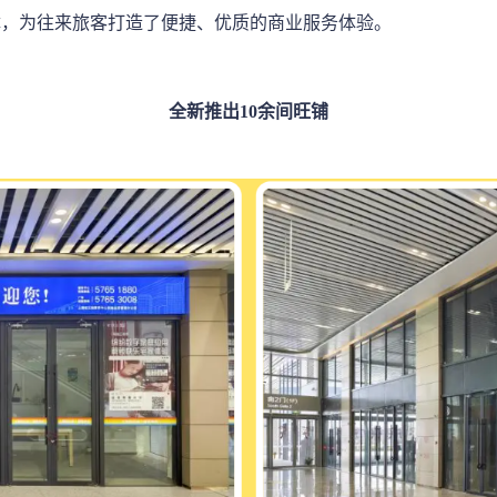
障，为往来旅客打造了便捷、优质的商业服务体验。
全新推出10余间旺铺