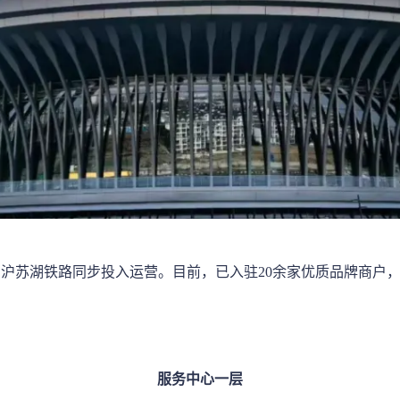
日，与沪苏湖铁路同步投入运营。目前，已入驻20余家优质品牌商
服务中心一层