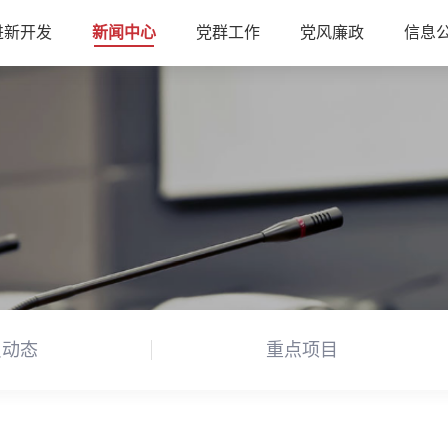
进新开发
新闻中心
党群工作
党风廉政
信息
员动态
重点项目