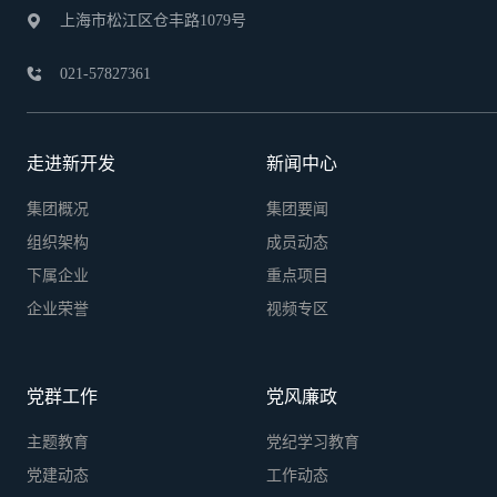
上海市松江区仓丰路1079号

021-57827361

走进新开发
新闻中心
集团概况
集团要闻
组织架构
成员动态
下属企业
重点项目
企业荣誉
视频专区
党群工作
党风廉政
主题教育
党纪学习教育
党建动态
工作动态