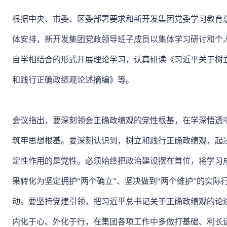
根据中央、市委、区委部署要求和新开发集团党委学习教育
体安排，新开发集团党政领导班子成员以集体学习研讨和个
自学相结合的形式开展理论学习，认真研读《习近平关于树
和践行正确政绩观论述摘编》等。
会议指出，要深刻领会正确政绩观的党性根基，在学深悟透
筑牢思想根基。要深刻认识到，树立和践行正确政绩观，起
定性作用的是党性。必须始终把政治建设摆在首位，将学习
果转化为坚定拥护“两个确立”、坚决做到“两个维护”的实际
动。要坚持党建引领，把习近平总书记关于正确政绩观的论
内化于心、外化于行，在集团各项工作中多做打基础、利长