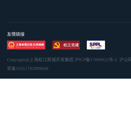
友情链接
Copyright@上海松江新城开发集团
沪ICP备17006922号-2
沪公
安备31011702889646