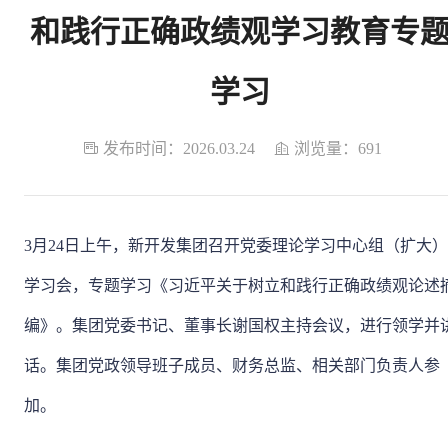
和践行正确政绩观学习教育专
学习

发布时间：2026.03.24

浏览量：691
3月24日上午，新开发集团召开党委理论学习中心组（扩大）
学习会，专题学习《习近平关于树立和践行正确政绩观论述
编》。集团党委书记、董事长谢国权主持会议，进行领学并
话。集团党政领导班子成员、财务总监、相关部门负责人参
加。