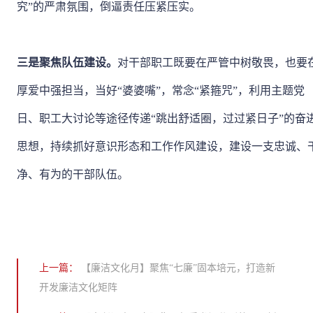
究”的严肃氛围，倒逼责任压紧压实。
三是聚焦队伍建设。
对干部职工既要在严管中树敬畏，也要
厚爱中强担当，当好“婆婆嘴”，常念“紧箍咒”，利用主题党
日、职工大讨论等途径传递“跳出舒适圈，过过紧日子”的奋
思想，持续抓好意识形态和工作作风建设，建设一支忠诚、
净、有为的干部队伍。
上一篇：
【廉洁文化月】聚焦“七廉”固本培元，打造新
开发廉洁文化矩阵